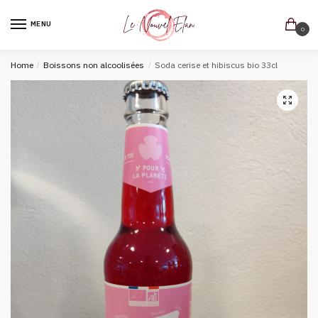
MENU
0
Home
/
Boissons non alcoolisées
/
Soda cerise et hibiscus bio 33cl
🔍