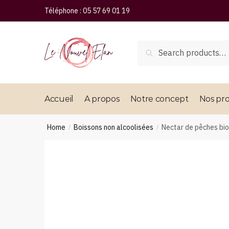
Téléphone :
05 57 69 01 19
Search
Accueil
A propos
Notre concept
Nos pro
Home
Boissons non alcoolisées
Nectar de pêches bio
/
/