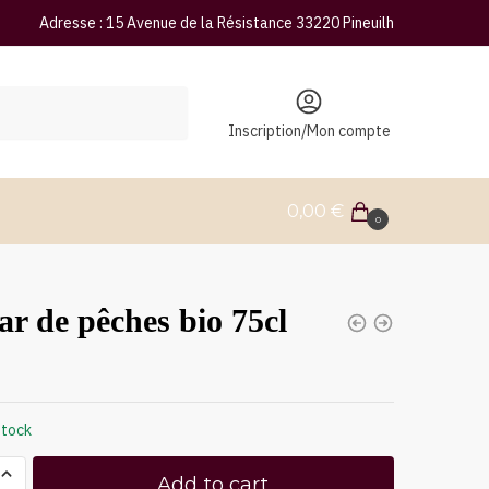
Adresse : 15 Avenue de la Résistance 33220 Pineuilh
Inscription/Mon compte
0,00
€
0
ar de pêches bio 75cl
stock
Add to cart