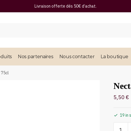
Livraison offerte dés 50€ d’achat.
duits
Nos partenaires
Nous contacter
La boutique
 75cl
Nect
5,50
€
19 in 