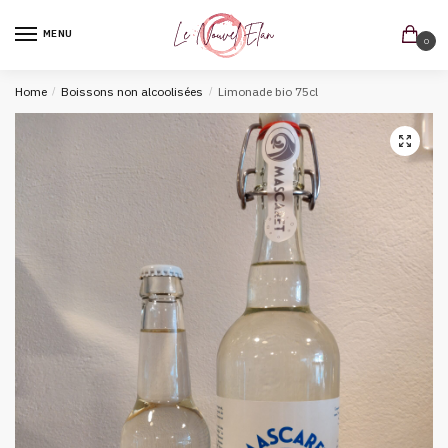
MENU
0
Home
/
Boissons non alcoolisées
/
Limonade bio 75cl
🔍