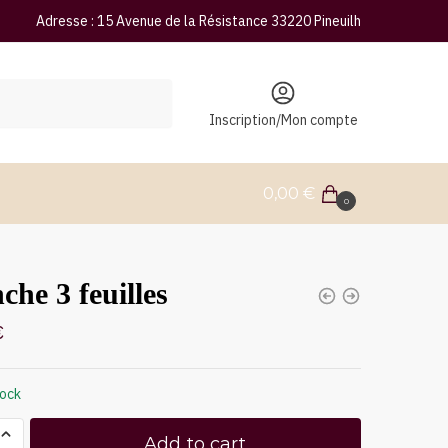
Adresse : 15 Avenue de la Résistance 33220 Pineuilh
Inscription/Mon compte
0,00
€
0
che 3 feuilles
€
tock
Add to cart