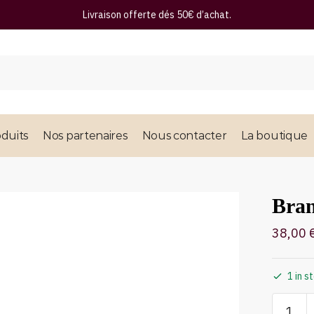
Livraison offerte dés 50€ d’achat.
duits
Nos partenaires
Nous contacter
La boutique
Bran
38,00
1 in s