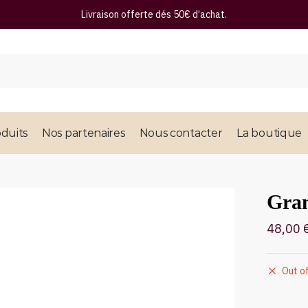
Livraison offerte dés 50€ d’achat.
duits
Nos partenaires
Nous contacter
La boutique
Gra
48,00
Out o