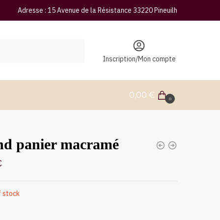
Adresse : 15 Avenue de la Résistance 33220 Pineuilh
Inscription/Mon compte
0,00
€
0
nd panier macramé
€
f stock