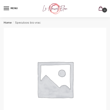
MENU
0
Home
/
Speculoos bio vrac