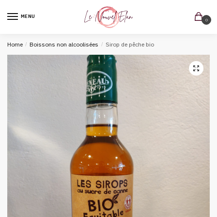
MENU
0
Home
/
Boissons non alcoolisées
/
Sirop de pêche bio
🔍