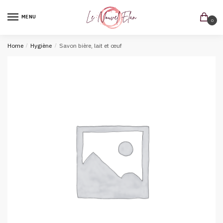
MENU
0
Home
/
Hygiène
/
Savon bière, lait et œuf