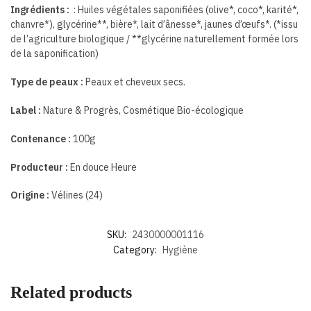
Ingrédients :
: Huiles végétales saponifiées (olive*, coco*, karité*,
chanvre*), glycérine**, bière*, lait d’ânesse*, jaunes d’œufs*. (*issu
de l’agriculture biologique / **glycérine naturellement formée lors
de la saponification)
Type de peaux :
Peaux et cheveux secs.
Label :
Nature & Progrès, Cosmétique Bio-écologique
Contenance :
100g
Producteur :
En douce Heure
Origine :
Vélines (24)
SKU:
2430000001116
Category:
Hygiène
Related products