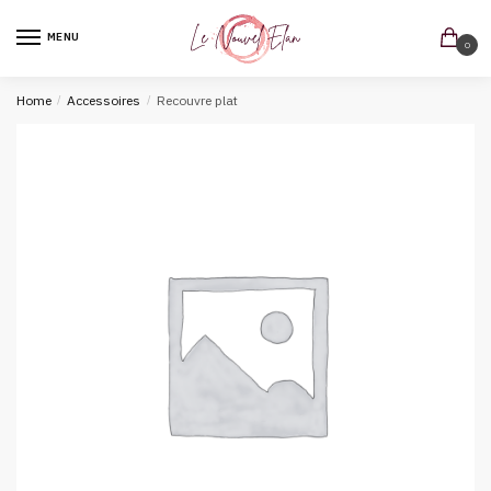
MENU
0
Home
/
Accessoires
/
Recouvre plat