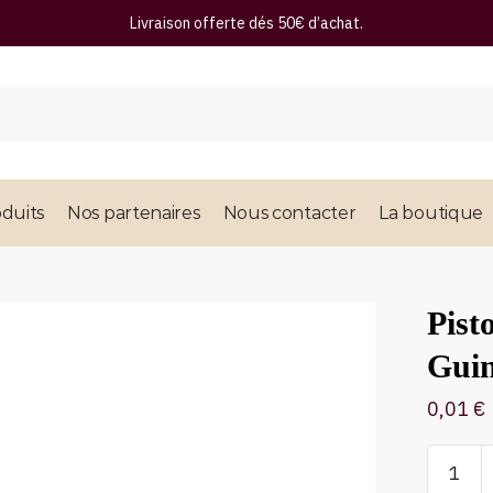
Livraison offerte dés 50€ d’achat.
duits
Nos partenaires
Nous contacter
La boutique
Pist
Guin
0,01
€