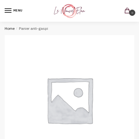
MENU
0
Home
/
Panier anti-gaspi