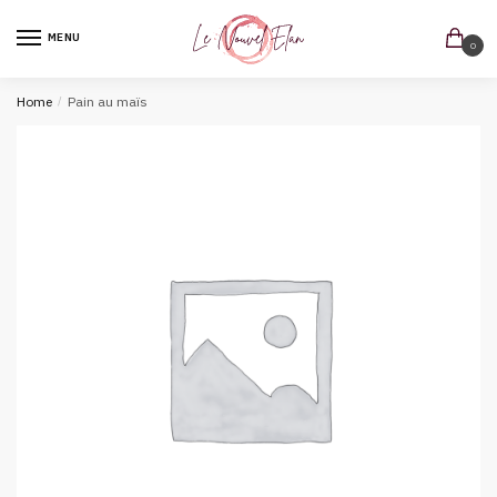
MENU
0
Home
/
Pain au maïs