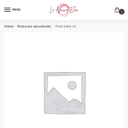
MENU
0
Home
/
Boissons alcoolisées
/
Pack bière x4