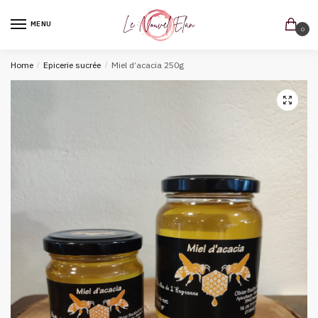
MENU
0
Home
/
Epicerie sucrée
/
Miel d’acacia 250g
🔍