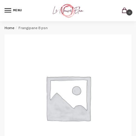
MENU
0
Home
/
Frangipane 8 psn