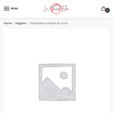
MENU
0
Home
/
Hygiène
/
Déodorant romarin en stick