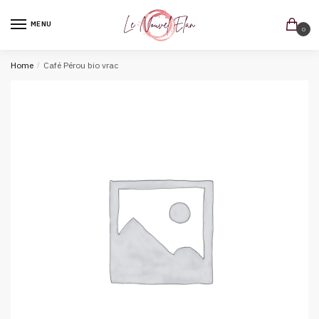
MENU
0
Home
/
Café Pérou bio vrac