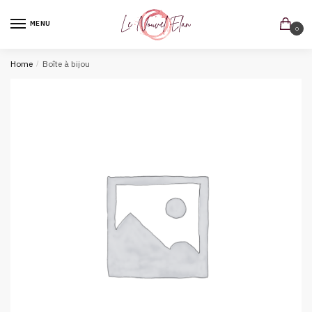
MENU
0
Home
/
Boîte à bijou