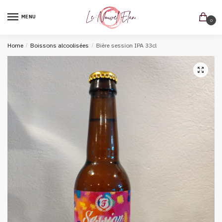
MENU
0
Home
/
Boissons alcoolisées
/
Bière session IPA 33cl
🔍