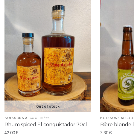
Out of stock
BOISSONS ALCOOLISÉES
BOISSONS ALCOO
Rhum spiced El conquistador 70cl
Bière blonde l
42,00
€
3,30
€