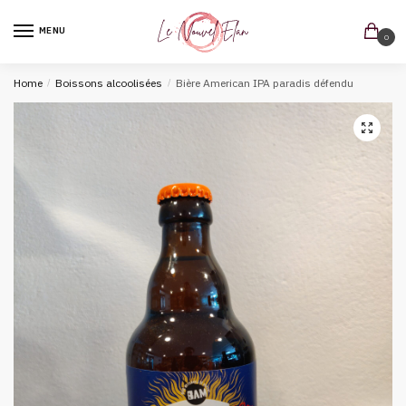
MENU
0
Home
/
Boissons alcoolisées
/
Bière American IPA paradis défendu
🔍