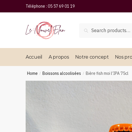
Téléphone :
05 57 69 01 19
Search
Accueil
A propos
Notre concept
Nos pro
Home
Boissons alcoolisées
Bière fish moi l’IPA 75cl
/
/