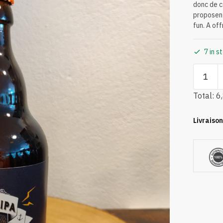
donc de c
proposent
fun. A offr
7 in s
Total:
6
Livraison