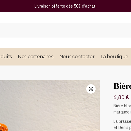
Livraison offerte dés 50€ d’achat.
duits
Nos partenaires
Nous contacter
La boutique
Bièr
🔍
6,80
€
Bière bl
marquée 
La brasse
et Denis p