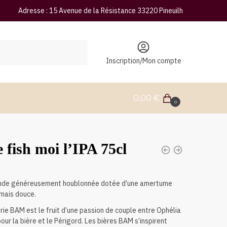
Adresse : 15 Avenue de la Résistance 33220 Pineuilh
Inscription/Mon compte
0,00
€
0
e fish moi l’IPA 75cl
onde généreusement houblonnée dotée d’une amertume
mais douce.
rie BAM est le fruit d’une passion de couple entre Ophélia
our la bière et le Périgord. Les bières BAM s’inspirent