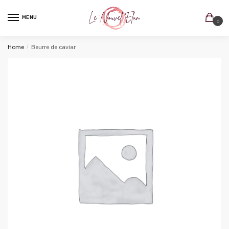
MENU
0
Home
/
Beurre de caviar