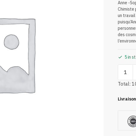
Anne -Sop
Chimiste 
un travail
puisqu’A
personnes
des cosmé
l’environ
5 in s
Total:
1
Livraison