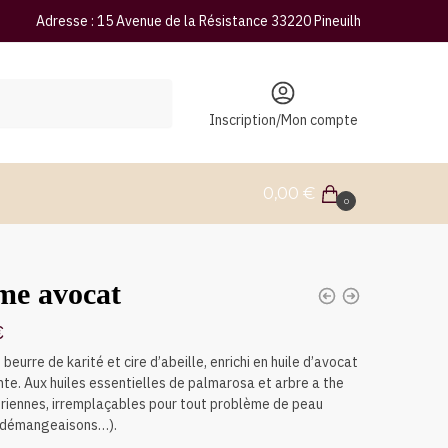
Adresse : 15 Avenue de la Résistance 33220 Pineuilh
Inscription/Mon compte
0,00
€
0
me avocat
€
eurre de karité et cire d’abeille, enrichi en huile d’avocat
nte. Aux huiles essentielles de palmarosa et arbre a the
riennes, irremplaçables pour tout problème de peau
 démangeaisons…).