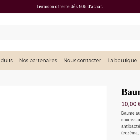
Livraison offerte dés 50€ d’achat.
duits
Nos partenaires
Nous contacter
La boutique
Bau
10,00
Baume au b
nourrissa
antibacté
(eczéma,