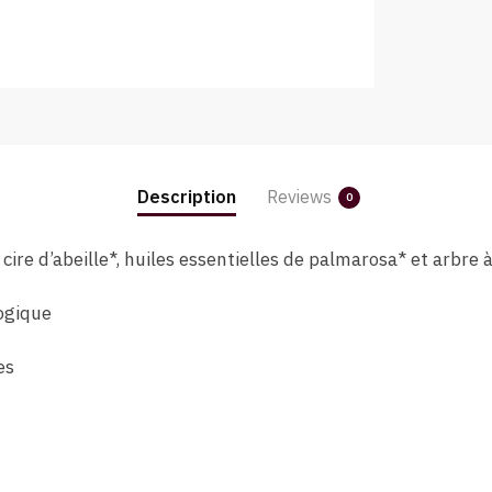
Description
Reviews
0
 cire d’abeille*, huiles essentielles de palmarosa* et arbre à
ogique
es